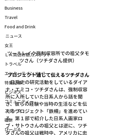
Business
Travel
Food and Drink
ニュース
女王
ツールレイク強制収容所での祖父タモ
ＬＡ周辺の魅力スポット
ツさん（ツチダさん提供）
トラベル
エンターテインメント
プロジェクト通して伝えるツチダさん
　日系史の研究活動をしているダイア
特集記事
ナ・エミコ・ツチダさんは、強制収容
ビジネス
所に入所していた日系人から話を聞
コミュニティー
き、彼らの経験や当時の生活などを伝
えるプロジェクト「鉄柵」を進めてい
スポーツ
る。第１部で紹介した日系人画家ロ
磁針
ブ・サトウさんの祖父とは逆に、ツチ
ぴーぷる
ダさんの祖父は戦時中、アメリカに忠