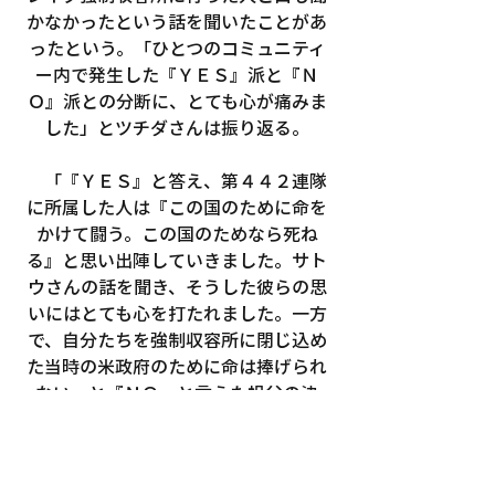
かなかったという話を聞いたことがあ
ったという。「ひとつのコミュニティ
ー内で発生した『ＹＥＳ』派と『Ｎ
Ｏ』派との分断に、とても心が痛みま
した」とツチダさんは振り返る。
　「『ＹＥＳ』と答え、第４４２連隊
に所属した人は『この国のために命を
かけて闘う。この国のためなら死ね
る』と思い出陣していきました。サト
ウさんの話を聞き、そうした彼らの思
いにはとても心を打たれました。一方
で、自分たちを強制収容所に閉じ込め
た当時の米政府のために命は捧げられ
ない、と『ＮＯ』と言えた祖父の決
断、そして勇気をとても尊敬していま
す。強制収容所での生活を知る人が少
なくなっている今、少しでも多くの人