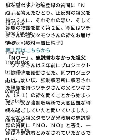
イベント・カレンダー
誠を誓わず、忠誠登録の質問に「Ｎ
Ｏ」と答えたひとり。正反対の祖父を
Contest
持つ２人に、それぞれの思い、そして
Torrance
家族の物語を聞く第２回。今回はツチ
Tuna Canyon
ダさんの祖父タモツさんの話をお届け
する。【取材＝吉田純子】
San Fransico
第１部はこちらから
Trending
「ＮＯ―」、忠誠誓わなかった祖父
Translation
　ツチダさんは３年前にプロジェクト
Little Tokyo
「鉄柵」を始動させた。同プロジェク
トは、幼い頃、強制収容所に収容され
Gardena
た経験を持つツチダさんの父ミツキさ
Events
ん（８１）の話を聞くことから始まっ
Tule Lake
た。「父が強制収容所で大変困難な時
代を過ごしていたと聞いていました。
History
なぜなら祖父タモツが米政府の忠誠登
Heritage
録の質問に『ＮＯ、ＮＯ』と答え、一
Community
家は不忠誠者とみなされていたからで
す」
Crime