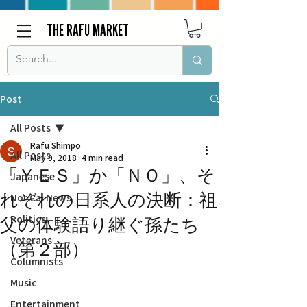
THE RAFU MARKET
Post
All Posts
Rafu Shimpo
All Posts
May 9, 2018
4 min read
「ＹＥＳ」か「ＮＯ」、そ
Japanese
れぞれの日系人の決断：祖
Nor Cal News
Politics
父の体験語り継ぐ孫たち
Veterans
（第２部）
Columnists
Music
Entertainment