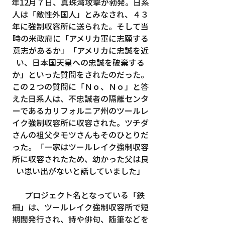
年12月７日、真珠湾攻撃が勃発。日系
人は「敵性外国人」とみなされ、４３
年に強制収容所に送られた。そして当
時の米政府に「アメリカ軍に志願する
意志があるか」「アメリカに忠誠を近
い、日本国天皇への忠誠を破棄する
か」といった質問をされたのだった。
この２つの質問に「Ｎｏ、Ｎｏ」と答
えた日系人は、不忠誠者の隔離センタ
ーであるカリフォルニア州のツールレ
イク強制収容所に収容された。ツチダ
さんの祖父タモツさんもそのひとりだ
った。「一家はツールレイク強制収容
所に収容されたため、幼かった父は良
い思い出がないと話していました」
　プロジェクト名となっている「鉄
柵」は、ツールレイク強制収容所で短
期間発行され、詩や俳句、随筆などを