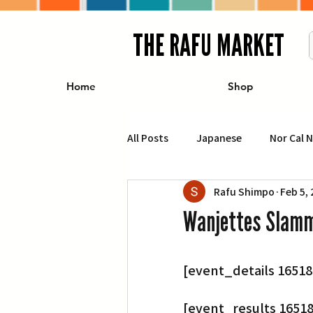
THE RAFU MARKET
Home
Shop
All Posts
Japanese
Nor Cal 
Rafu Shimpo
Feb 5,
Business
Travel
Food 
Wanjettes Slamme
エンターテインメント
特集記
[event_details 16518
イベント・カレンダー
Conte
[event_results 16518