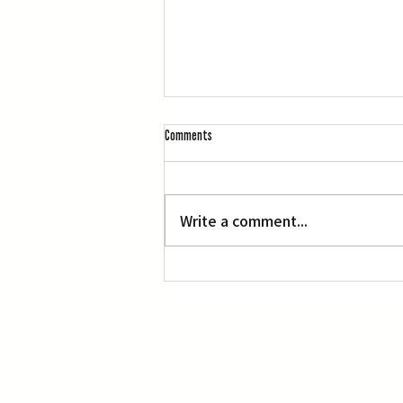
Comments
L.A. Nebuta at LACMA
Write a comment...