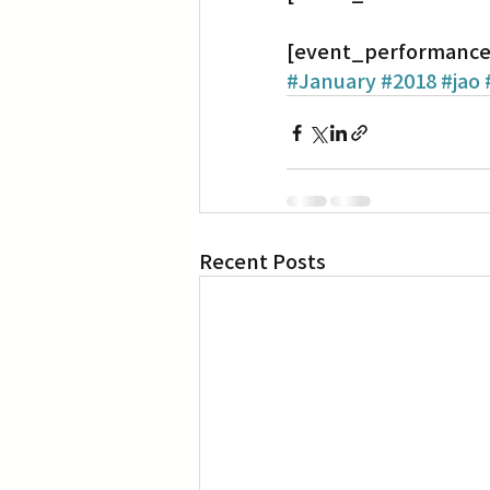
[event_performance
Translation
Little Tokyo
#January
#2018
#jao
Recent Posts