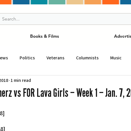
Books & Films
Adverti
News
Politics
Veterans
Columnists
Music
 2018
1 min read
and Drink
ニュース
女王
ＬＡ周辺の魅力スポット
rz vs FOR Lava Girls – Week 1 – Jan. 7, 2
事
ビジネス
コミュニティー
スポーツ
磁針
8]
st
Torrance
Tuna Canyon
San Fransico
Tren
8]