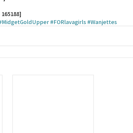
 165188]
Gardena
#MidgetGoldUpper
#FORlavagirls
#Wanjettes