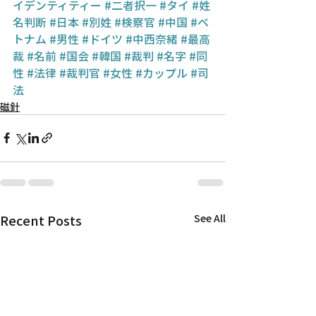
イデンティティー
#二者択一
#タイ
#姓
名判断
#日本
#別姓
#検察官
#中国
#ベ
トナム
#男性
#ドイツ
#中西奈緒
#最高
裁
#名前
#国会
#韓国
#裁判
#名字
#同
性
#法律
#裁判官
#女性
#カップル
#司
法
磁針
Recent Posts
See All