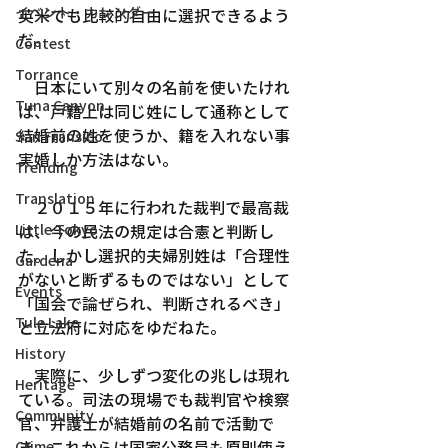
イベント・カレンダー
英米でも比較的自由に選択できるよう
だ。
Contest
Torrance
　日本にいて別々の名前を使いたけれ
Tuna Canyon
ば、戸籍上は同じ姓にして通称として
結婚前の姓を使うか、籍を入れない事
San Fransico
実婚しか方法はない。
Trending
Translation
　２０１５年に行われた裁判で最高裁
Little Tokyo
は、今の民法の規定は合憲と判断し
た。しかし選択的夫婦別姓は「合理性
Gardena
がないと断ずるものではない」として
Events
「国会で論ぜられ、判断されるべき」
Tule Lake
と立法府に対応をゆだねた。
History
　実際に、少しずつ変化の兆しは現れ
Heritage
ている。司法の現場でも裁判官や検察
Community
官、弁護士が結婚前の名前で活動で
き、これからは国家公務員も原則使え
Crime