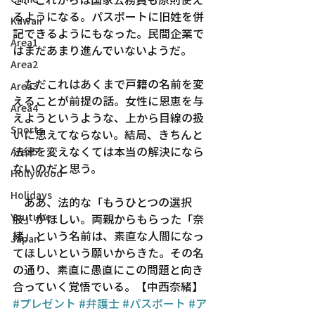
るようになる。パスポートに旧姓を併
Kawaii
記できるようにもなった。民間企業で
Area1
はまだあまり進んでいないようだ。
Area2
　ただこれはあくまで戸籍の名前を変
Area3
えることが前提の話。女性に恩恵を与
Area4
えようというような、上から目線の扱
Sports
いに思えてならない。結局、きちんと
法律を変えなくては本当の解決になら
Area5
ないのだと思う。
Hollywood
Holidays
　ああ、法的な「もうひとつの選択
Youtube
肢」がほしい。両親からもらった「奈
緒」という名前は、素直な人間になっ
Japan
てほしいという願いからきた。その名
の通り、素直に愚直にこの問題と向き
合っていく覚悟でいる。【中西奈緒】
#プレゼント
#弁護士
#パスポート
#ア