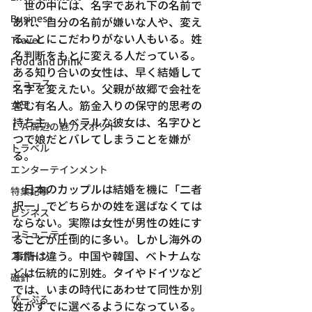
　世の中には、名字であれ下の名前で
Business
あれ、自分の名前が嫌いな人や、変え
ることにこだわりがない人もいる。姓
Travel
名判断をもとに変える人だっている。
Food and Drink
ある知り合いの女性は、早く結婚して
ニュース
名字を変えたい。父親が故郷で会社を
営む有名人。筋金入りの保守的思考の
女王
持ち主。リベラルな彼女は、名字ひと
ＬＡ周辺の魅力スポット
つで娘だとバレてしまうことを嫌が
トラベル
る。
エンターテインメント
　日本のカップルは結婚を機に「二者
特集記事
択一」でどちらかの姓を選ばなくては
ビジネス
ならない。実際は女性が男性の姓にす
コミュニティー
ることが圧倒的に多い。しかし海外の
事情は違う。中国や韓国、ベトナムな
スポーツ
どは伝統的に別姓。タイやドイツなど
磁針
では、いまの時代にあわせて同性か別
ぴーぷる
姓かすでに選べるようになっている。