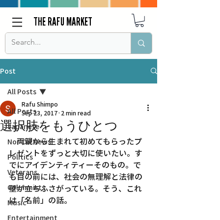
THE RAFU MARKET
Post
All Posts
Rafu Shimpo
All Posts
Sep 23, 2017
2 min read
選択肢をもうひとつ
Japanese
　両親から生まれて初めてもらったプ
Nor Cal News
レゼントをずっと大切に使いたい。す
Politics
でにアイデンティティーそのもの。で
Veterans
も目の前には、社会の無理解と法律の
Columnists
壁が立ちふさがっている。そう、これ
は「名前」の話。
Music
Entertainment