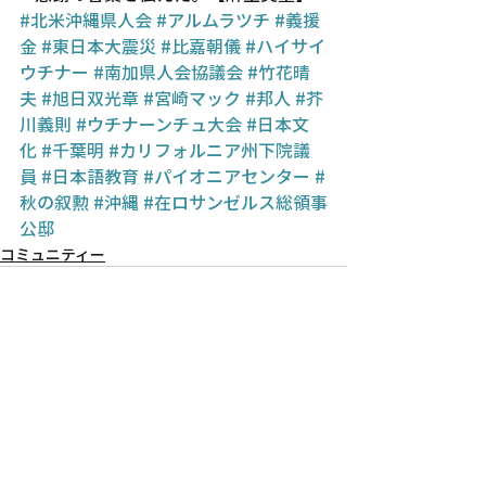
#北米沖縄県人会
#アルムラツチ
#義援
金
#東日本大震災
#比嘉朝儀
#ハイサイ
ウチナー
#南加県人会協議会
#竹花晴
夫
#旭日双光章
#宮崎マック
#邦人
#芥
川義則
#ウチナーンチュ大会
#日本文
化
#千葉明
#カリフォルニア州下院議
員
#日本語教育
#パイオニアセンター
#
秋の叙勲
#沖縄
#在ロサンゼルス総領事
公邸
コミュニティー
Recent Posts
See All