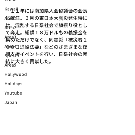
Kawaii
　１１年には南加県人会協議会の会長
に就任。３月の東日本大震災発生時に
Area1
は、混乱する日系社会で旗振り役とし
Area2
て奔走。総額１８万ドルもの義援金を
Area3
集めただけでなく、同震災「被災者１
Area4
００日追悼法要」などのさまざまな復
興支援イベントを行い、日系社会の団
Sports
結に大きく貢献した。
Area5
Hollywood
Holidays
Youtube
Japan