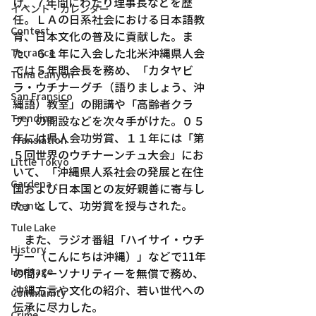
け、７年間にわたり理事長などを歴
イベント・カレンダー
任。ＬＡの日系社会における日本語教
Contest
育、日本文化の普及に貢献した。ま
た、６１年に入会した北米沖縄県人会
Torrance
では５年間会長を務め、「カタヤビ
Tuna Canyon
ラ・ウチナーグチ（語りましょう、沖
San Fransico
縄語）教室」の開講や「高齢者クラ
Trending
ブ」の開設などを次々手がけた。０５
年には県人会功労賞、１１年には「第
Translation
５回世界のウチナーンチュ大会」にお
Little Tokyo
いて、「沖縄県人系社会の発展と在住
Gardena
国および日本国との友好親善に寄与し
た」として、功労賞を授与された。
Events
Tule Lake
　また、ラジオ番組「ハイサイ・ウチ
History
ナー（こんにちは沖縄）」などで11年
Heritage
の間パーソナリティーを無償で務め、
沖縄方言や文化の紹介、若い世代への
Community
伝承に尽力した。
Crime