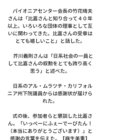
　パイオニアセンター会長の竹花晴夫
さんは「比嘉さんと知り合って４０年
以上。いろいろな団体の理事として互
いに関わってきた。比嘉さんの受章は
とても嬉しいこと」と話した。
　 芥川義則さんは「日系社会の一員と
して比嘉さんの叙勲をとても誇り高く
思う」と述べた。
　日系のアル・ムラツチ・カリフォル
ニア州下院議員からは感謝状が届けら
れた。
　式の後、参加者らと懇談した比嘉さ
ん。「いっぺーにふぇーでーびたん！
（本当にありがとうございます）」と
感謝の言葉を伝えた。【麻生美重】