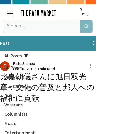
THE RAFU MARKET
Post
All Posts
Rafu Shimpo
All Posts
Feb 10, 2019
3 min read
比嘉朝儀さんに旭日双光
Japanese
章：文化の普及と邦人への
Nor Cal News
Politics
福祉に貢献
Veterans
Columnists
Music
Entertainment