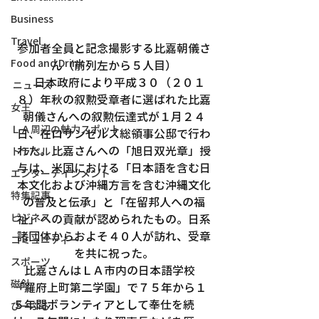
Business
Travel
参加者全員と記念撮影する比嘉朝儀さ
Food and Drink
ん（前列左から５人目）
　日本政府により平成３０（２０１
ニュース
８）年秋の叙勲受章者に選ばれた比嘉
女王
朝儀さんへの叙勲伝達式が１月２４
ＬＡ周辺の魅力スポット
日、在ロサンゼルス総領事公邸で行わ
れた。比嘉さんへの「旭日双光章」授
トラベル
与は、米国における「日本語を含む日
エンターテインメント
本文化および沖縄方言を含む沖縄文化
特集記事
の普及と伝承」と「在留邦人への福
ビジネス
祉」への貢献が認められたもの。日系
諸団体からおよそ４０人が訪れ、受章
コミュニティー
を共に祝った。
スポーツ
　比嘉さんはＬＡ市内の日本語学校
磁針
「羅府上町第二学園」で７５年から１
５年間ボランティアとして奉仕を続
ぴーぷる