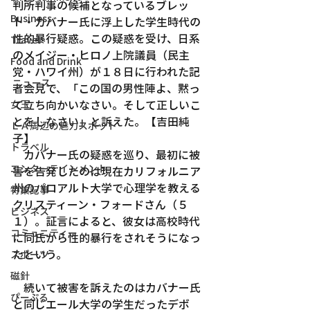
判所判事の候補となっているブレッ
Business
ト・カバナー氏に浮上した学生時代の
性的暴行疑惑。この疑惑を受け、日系
Travel
のメイジー・ヒロノ上院議員（民主
Food and Drink
党・ハワイ州）が１８日に行われた記
ニュース
者会見で、「この国の男性陣よ、黙っ
て立ち向かいなさい。そして正しいこ
女王
とをしなさい」と訴えた。【吉田純
ＬＡ周辺の魅力スポット
子】
トラベル
　カバナー氏の疑惑を巡り、最初に被
エンターテインメント
害を告発したのは現在カリフォルニア
州のパロアルト大学で心理学を教える
特集記事
クリスティーン・フォードさん（５
ビジネス
１）。証言によると、彼女は高校時代
コミュニティー
に同氏から性的暴行をされそうになっ
たという。
スポーツ
磁針
　続いて被害を訴えたのはカバナー氏
ぴーぷる
と同じエール大学の学生だったデボ