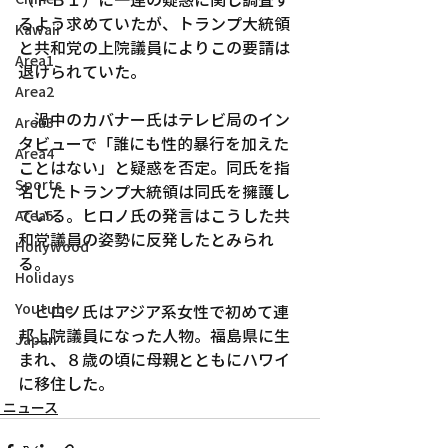
るよう求めていたが、トランプ大統領
Kawaii
と共和党の上院議員によりこの要請は
Area1
退けられていた。
Area2
　渦中のカバナー氏はテレビ局のイン
Area3
タビューで「誰にも性的暴行を加えた
Area4
ことはない」と疑惑を否定。同氏を指
Sports
名したトランプ大統領は同氏を擁護し
ている。ヒロノ氏の発言はこうした共
Area5
和党議員の姿勢に反発したとみられ
Hollywood
る。
Holidays
Youtube
　ヒロノ氏はアジア系女性で初めて連
邦上院議員になった人物。福島県に生
Japan
まれ、８歳の頃に母親とともにハワイ
に移住した。
ニュース