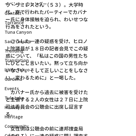
イベント・カレンダー
ラ・ラミレスさん（５３）。大学時
代、寮で行われたパーティーでカバナ
Contest
ー氏に身体接触を迫られ、わいせつな
Torrance
行為をされたという。
Tuna Canyon
　こうした一連の疑惑を受け、ヒロノ
San Fransico
上院議員が１８日の記者会見でこの疑
Trending
惑について、「私はこの国の男性たち
Translation
にひとこと言いたい。黙って立ち向か
Little Tokyo
いなさい。そして正しいことをしなさ
い。変わるために」と一喝した。
Gardena
Events
　カバナー氏から過去に被害を受けた
Tule Lake
と主張する２人の女性は２７日に上院
司法委員会の公聴会に出席し証言す
History
る。
Heritage
Community
　女性側は公聴会の前に連邦捜査局
（ＦＢＩ）に一連の疑惑に関し調査す
Crime