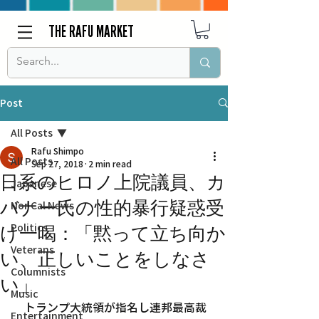
THE RAFU MARKET
Post
All Posts
Rafu Shimpo
All Posts
Sep 27, 2018
2 min read
日系のヒロノ上院議員、カ
Japanese
バナー氏の性的暴行疑惑受
Nor Cal News
Politics
け一喝：「黙って立ち向か
Veterans
い、正しいことをしなさ
Columnists
い」
Music
　トランプ大統領が指名し連邦最高裁
Entertainment