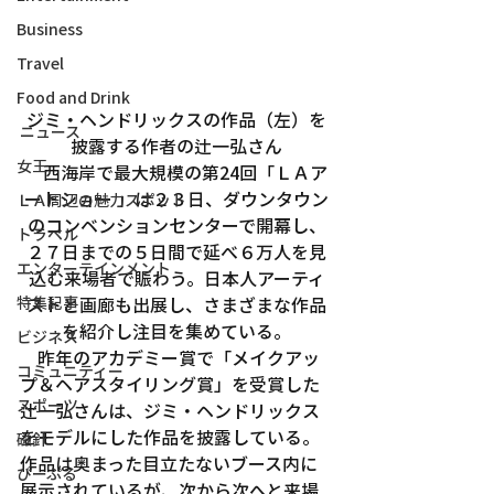
Business
Travel
Food and Drink
ジミ・ヘンドリックスの作品（左）を
ニュース
披露する作者の辻一弘さん
女王
　西海岸で最大規模の第24回「ＬＡア
ートショー 」は２３日、ダウンタウン
ＬＡ周辺の魅力スポット
のコンベンションセンターで開幕し、
トラベル
２７日までの５日間で延べ６万人を見
エンターテインメント
込む来場者で賑わう。日本人アーティ
ストと画廊も出展し、さまざまな作品
特集記事
を紹介し注目を集めている。
ビジネス
　昨年のアカデミー賞で「メイクアッ
コミュニティー
プ＆ヘアスタイリング賞」を受賞した
スポーツ
辻一弘さんは、ジミ・ヘンドリックス
をモデルにした作品を披露している。
磁針
作品は奥まった目立たないブース内に
ぴーぷる
展示されているが、次から次へと来場