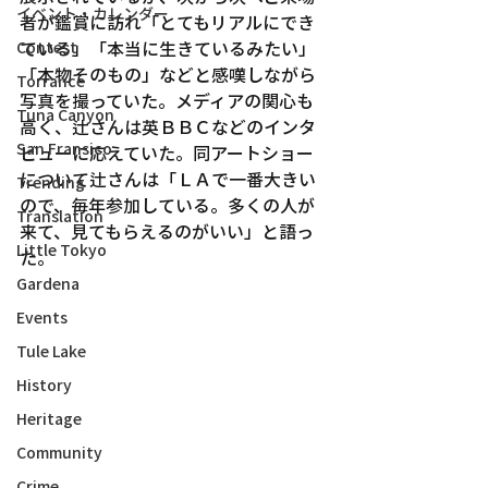
イベント・カレンダー
者が鑑賞に訪れ「とてもリアルにでき
ている」「本当に生きているみたい」
Contest
「本物そのもの」などと感嘆しながら
Torrance
写真を撮っていた。メディアの関心も
Tuna Canyon
高く、辻さんは英ＢＢＣなどのインタ
San Fransico
ビューに応えていた。同アートショー
について辻さんは「ＬＡで一番大きい
Trending
ので、毎年参加している。多くの人が
Translation
来て、見てもらえるのがいい」と語っ
Little Tokyo
た。
Gardena
Events
Tule Lake
History
Heritage
Community
Crime