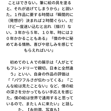
ことはできない。筆に絵の具を塗る
と、それが逃げてしまうから」と説い
た。１作品に要する時間は「瞬間的に
（発想が）決まれば２時間ぐらい。だ
けど一度迷い込むと出れ（描け）な
い。３年から５年、１０年、時には２
０年かかることもある」「僕の中に秘
めてある情熱、喜びや悲しみを感じて
もらえればいい」
　初めてのＬＡでの展示は「人がとて
もフレンドリーで親切。日本と全然違
う」といい、自身の作品の評価は
「『パワフルさが伝わってくる』『こ
んな絵は見たことない』など、僕の絵
の深さを分かってもらい手応えを感じ
た。僕の絵は世界で通用すると思って
いるので、またＬＡに来たい」と話し
た。【永田潤、写真も】