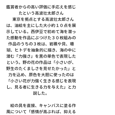
鑑賞者からの高い評価に手応えを感じ
たという高波壮太郎さん
　東京を拠点とする高波壮太郎さん
は、油絵を主にした大小約１０点を展
示している。西伊豆で初めて海を潜っ
た感動を作品にぶつけた３０枚組みの
作品のうちの３枚は、岩礁や貝、珊
瑚、ヒトデを抽象的に描き、海の中に
潜む『力強さ』を黒の単色で表現した
という。野の花の作品は「小さいが、
野生のたくましさを見せたかった」と
力を込め、原色を大胆に使ったのは
「小さい花が力強く生きる感じを表現
し、見る者に生きる力を与えた」と力
説した。
　絵の具を直接、キャンバスに塗る作
風について「感情が高ぶれば、抑える