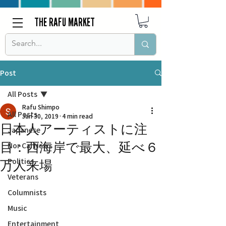
THE RAFU MARKET
Post
All Posts
Rafu Shimpo
All Posts
Jan 30, 2019
4 min read
日本人アーティストに注
Japanese
目：西海岸で最大、延べ６
Nor Cal News
Politics
万人来場
Veterans
Columnists
Music
Entertainment