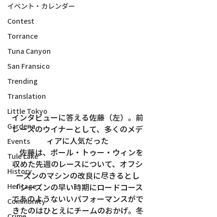
イベント・カレンダー
Contest
Torrance
Tuna Canyon
San Fransico
Trending
Translation
Little Tokyo
インタビューに答える佐藤（左）。前
Gardena
レースのウイナーとして、多くのメデ
ィアに人気だった
Events
　佐藤は、ポール・トゥー・ウィンを
Tule Lake
収めた先週のレースについて、オフシ
History
ーズンのマシンの改良に尽きるとし
Heritage
「シーズンの早い時期にロードコース
であのようないいパフォーマンスがで
Community
きたのはひとえにチームのおかげ。冬
Crime