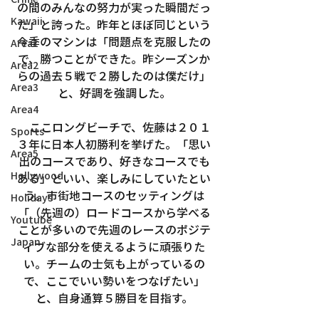
の間のみんなの努力が実った瞬間だっ
Kawaii
た」と誇った。昨年とほぼ同じという
今季のマシンは「問題点を克服したの
Area1
で、勝つことができた。昨シーズンか
Area2
らの過去５戦で２勝したのは僕だけ」
Area3
と、好調を強調した。
Area4
　ここロングビーチで、佐藤は２０１
Sports
３年に日本人初勝利を挙げた。「思い
Area5
出のコースであり、好きなコースでも
Hollywood
ある」といい、楽しみにしていたとい
う。市街地コースのセッティングは
Holidays
「（先週の）ロードコースから学べる
Youtube
ことが多いので先週のレースのポジテ
Japan
ィブな部分を使えるように頑張りた
い。チームの士気も上がっているの
で、ここでいい勢いをつなげたい」
と、自身通算５勝目を目指す。