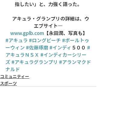
指したい」と、力強く語った。
　アキュラ・グランプリの詳細は、ウ
エブサイト―
www.gplb.com
【永田潤、写真も】
#アキュラ
#ロングビーチ
#ポールトゥ
ーウィン
#佐藤琢磨
#インディ
５００ 
#
アキュラＮＳＸ
#インディカーシリー
ズ
#アキュラグランプリ
#アランマクド
ナルド
コミュニティー
スポーツ
Recent Posts
See All