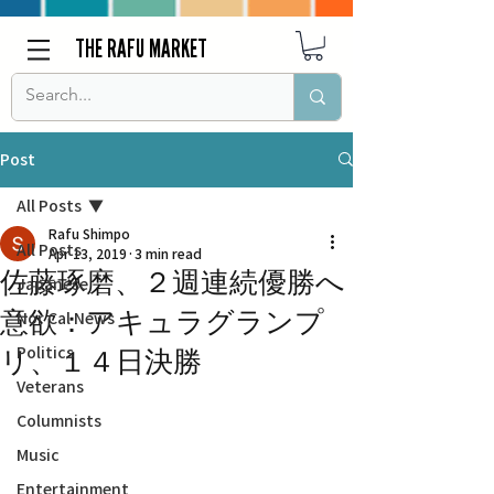
THE RAFU MARKET
Post
All Posts
Rafu Shimpo
All Posts
Apr 13, 2019
3 min read
佐藤琢磨、２週連続優勝へ
Japanese
意欲：アキュラグランプ
Nor Cal News
Politics
リ、１４日決勝
Veterans
Columnists
Music
Entertainment