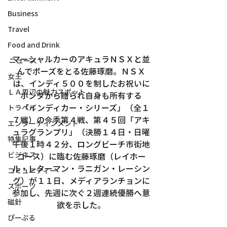
Business
Travel
Food and Drink
マーシャルカーのアキュラＮＳＸと並
ニュース
んでポーズをとる佐藤琢磨。ＮＳＸ
女王
は、インディ５００を制したお祝いに
ＬＡ周辺の魅力スポット
ホンダから贈られ自身も所有する
　「インディカー・シリーズ」（全１
トラベル
７戦）の今季第４戦、第４５回「アキ
エンターテインメント
ュラグランプリ」（決勝１４日・日曜
特集記事
午後１時４２分、ロングビーチ市街地
ビジネス
コース）に臨む佐藤琢磨（レイホー
ル・レターマン・ラニガン・レーシン
コミュニティー
グ）が１１日、メディアランチョンに
スポーツ
参加し、先週に次ぐ２週連続優勝へ意
磁針
欲を示した。
ぴーぷる