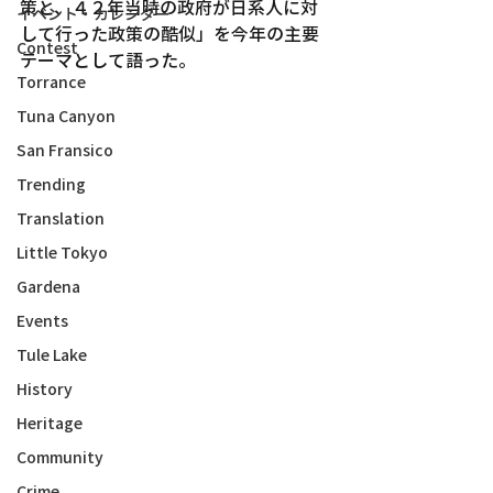
策と、４２年当時の政府が日系人に対
イベント・カレンダー
して行った政策の酷似」を今年の主要
Contest
テーマとして語った。
Torrance
Tuna Canyon
San Fransico
Trending
Translation
Little Tokyo
Gardena
Events
Tule Lake
History
Heritage
Community
Crime