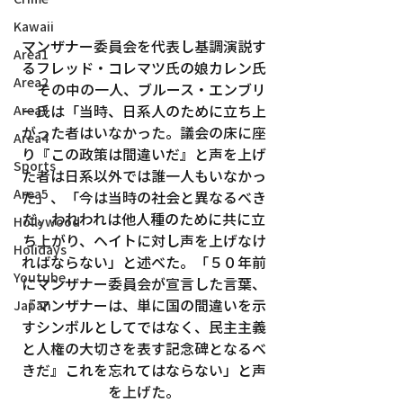
Kawaii
マンザナー委員会を代表し基調演説す
Area1
るフレッド・コレマツ氏の娘カレン氏
Area2
　その中の一人、ブルース・エンブリ
ー氏は「当時、日系人のために立ち上
Area3
がった者はいなかった。議会の床に座
Area4
り『この政策は間違いだ』と声を上げ
Sports
た者は日系以外では誰一人もいなかっ
Area5
た」、「今は当時の社会と異なるべき
だ。われわれは他人種のために共に立
Hollywood
ち上がり、ヘイトに対し声を上げなけ
Holidays
ればならない」と述べた。「５０年前
Youtube
にマンザナー委員会が宣言した言葉、
『マンザナーは、単に国の間違いを示
Japan
すシンボルとしてではなく、民主主義
と人権の大切さを表す記念碑となるべ
きだ』これを忘れてはならない」と声
を上げた。