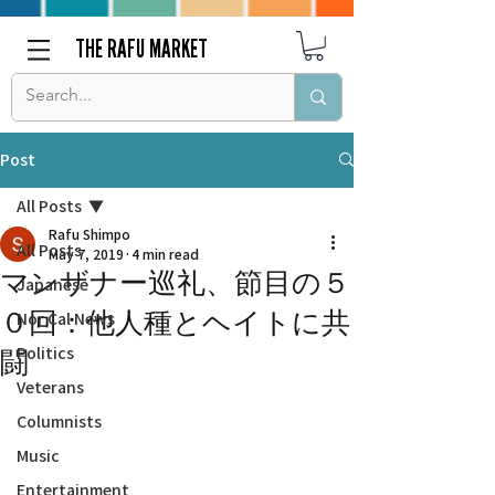
THE RAFU MARKET
Post
All Posts
Rafu Shimpo
All Posts
May 7, 2019
4 min read
マンザナー巡礼、節目の５
Japanese
０回：他人種とヘイトに共
Nor Cal News
Politics
闘
Veterans
Columnists
Music
Entertainment