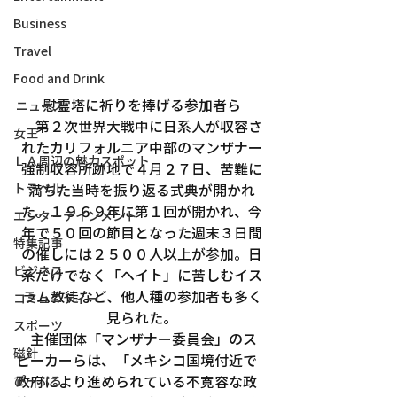
Business
Travel
Food and Drink
慰霊塔に祈りを捧げる参加者ら
ニュース
　第２次世界大戦中に日系人が収容さ
女王
れたカリフォルニア中部のマンザナー
ＬＡ周辺の魅力スポット
強制収容所跡地で４月２７日、苦難に
満ちた当時を振り返る式典が開かれ
トラベル
た。１９６９年に第１回が開かれ、今
エンターテインメント
年で５０回の節目となった週末３日間
特集記事
の催しには２５００人以上が参加。日
ビジネス
系だけでなく「ヘイト」に苦しむイス
ラム教徒など、他人種の参加者も多く
コミュニティー
見られた。
スポーツ
　主催団体「マンザナー委員会」のス
磁針
ピーカーらは、「メキシコ国境付近で
政府により進められている不寛容な政
ぴーぷる