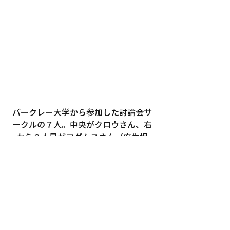
バークレー大学から参加した討論会サ
ークルの７人。中央がクロウさん、右
から２人目がアダムスさん（麻生撮
影）
#カレンコレマツ
#デールミナミ
 #１９
６９年 
#炭坑節
#第
２次世界大戦 
#杉村
宰
#アリソビエホ
#ワイオミング州
#バ
ークレー大学
 #２００１年同時多発テ
ロ 
#アーバイン日本語キリスト教会
#サ