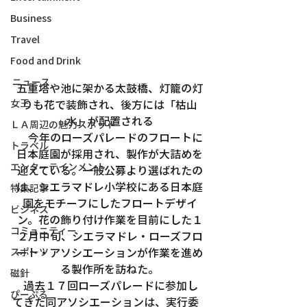
Business
Travel
Food and Drink
ニュース
五重塔や池に架かる太鼓橋、灯籠の灯
女王
りも花で装飾され、後方には「枯山
水」が配置される
ＬＡ周辺の魅力スポット
　今年のローズパレードのフロートに
トラベル
日本庭園が採用され、製作が大詰めを
エンターテインメント
迎えている。一般公募より選ばれたの
は、シエラマドレ小学校にある日本庭
特集記事
園をモチーフにしたフロートデザイ
ビジネス
ン。花の飾り付け作業を目前にした１
コミュニティー
２月中旬、シエラマドレ・ローズフロ
ート・アソシエーションが作業を進め
スポーツ
る製作所を訪ねた。
磁針
　過去１７回ローズパレードに参加し
ぴーぷる
てきた同アソシエーションは、実行委