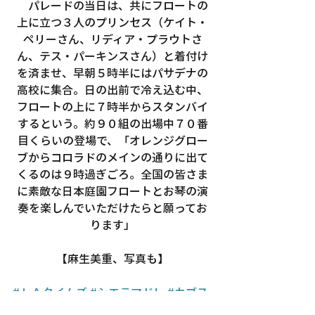
　パレードの当日は、共にフロートの
上に立つ３人のプリンセス（ケイト・
ペリーさん、リディア・プラウトさ
ん、テス・パーキンスさん）と着付け
を済ませ、早朝５時半にはパサデナの
高校に集合。日の出前で冷え込む中、
フロートの上に７時半からスタンバイ
するという。約９０組の出場中７０番
目くらいの登場で、「オレンジグロー
ブからコロラドのメインの通りに出て
くるのは９時過ぎごろ。全国の皆さま
に素敵な日本庭園フロートとお琴の演
奏を楽しんでいただけたらと願ってお
ります」
【麻生美重、写真も】
#ＬＡタイムズ
#シエラマドレ
#カブス
カウトＰＡＣＫ
４７６ 
#ーストサンゲ