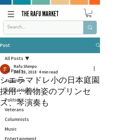
THE RAFU MARKET
Post
All Posts
Rafu Shimpo
All Posts
Dec 28, 2018
4 min read
シエラマドレ小の日本庭園
Japanese
採用：着物姿のプリンセ
Nor Cal News
Politics
ス、琴演奏も
Veterans
Columnists
Music
Entertainment