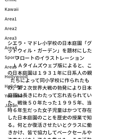
Kawaii
Area1
Area2
Area3
シエラ・マドレ小学校の日本庭園「グ
Area4
ッドウィル・ガーデン」を題材にした
Sports
フロートのイラストレーション
　ＬＡタイムズウェブ版によると、こ
Area5
の日本庭園は１９３１年に日系人の親
Hollywood
たちによって同小学校に作られたも
Holidays
の。第２次世界大戦の勃発により日本
庭園は長きにわたって忘れ去られてい
Youtube
た。戦後５０年たった１９９５年、当
Japan
時６年生だった女子児童はかつて存在
した日本庭園のことを歴史の授業で知
る。何とか復活させたいとクラスに働
きかけ、皆で協力してベークセールや