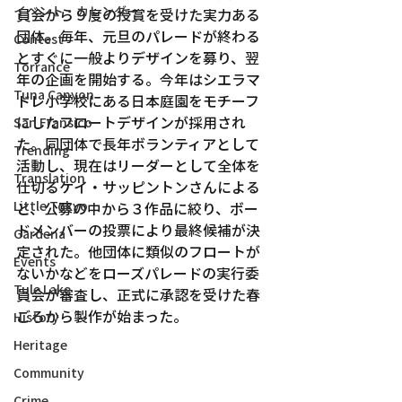
イベント・カレンダー
員会から９度の授賞を受けた実力ある
団体。毎年、元旦のパレードが終わる
Contest
とすぐに一般よりデザインを募り、翌
Torrance
年の企画を開始する。今年はシエラマ
Tuna Canyon
ドレ小学校にある日本庭園をモチーフ
にしたフロートデザインが採用され
San Fransico
た。同団体で長年ボランティアとして
Trending
活動し、現在はリーダーとして全体を
Translation
仕切るケイ・サッピントンさんによる
Little Tokyo
と、公募の中から３作品に絞り、ボー
ドメンバーの投票により最終候補が決
Gardena
定された。他団体に類似のフロートが
Events
ないかなどをローズパレードの実行委
Tule Lake
員会が審査し、正式に承認を受けた春
ごろから製作が始まった。
History
Heritage
Community
Crime