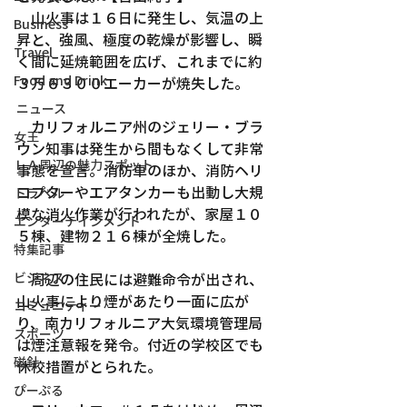
　山火事は１６日に発生し、気温の上
Business
昇と、強風、極度の乾燥が影響し、瞬
Travel
く間に延焼範囲を広げ、これまでに約
Food and Drink
３万６３００エーカーが焼失した。
ニュース
　カリフォルニア州のジェリー・ブラ
女王
ウン知事は発生から間もなくして非常
ＬＡ周辺の魅力スポット
事態を宣言。消防車のほか、消防ヘリ
コプターやエアタンカーも出動し大規
トラベル
模な消火作業が行われたが、家屋１０
エンターテインメント
５棟、建物２１６棟が全焼した。
特集記事
ビジネス
　周辺の住民には避難命令が出され、
山火事により煙があたり一面に広が
コミュニティー
り、南カリフォルニア大気環境管理局
スポーツ
は煙注意報を発令。付近の学校区でも
磁針
休校措置がとられた。
ぴーぷる