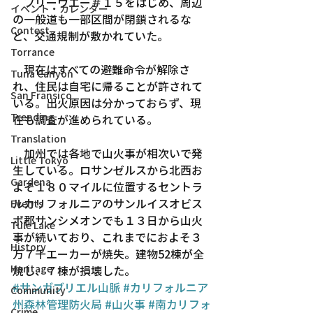
　フリーウエー＃１５をはじめ、周辺
イベント・カレンダー
の一般道も一部区間が閉鎖されるな
Contest
ど、交通規制が敷かれていた。
Torrance
　現在はすべての避難命令が解除さ
Tuna Canyon
れ、住民は自宅に帰ることが許されて
San Fransico
いる。出火原因は分かっておらず、現
Trending
在も調査が進められている。
Translation
　加州では各地で山火事が相次いで発
Little Tokyo
生している。ロサンゼルスから北西お
Gardena
よそ１８０マイルに位置するセントラ
ルカリフォルニアのサンルイスオビス
Events
ポ郡サンシメオンでも１３日から山火
Tule Lake
事が続いており、これまでにおよそ３
History
万７千エーカーが焼失。建物52棟が全
Heritage
焼し、７棟が損壊した。
#サンガブリエル山脈
#カリフォルニア
Community
州森林管理防火局
#山火事
#南カリフォ
Crime