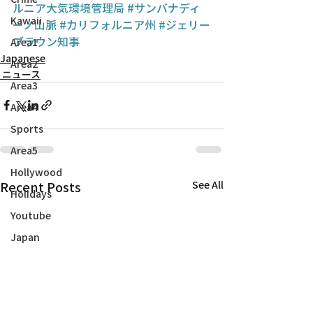
ルニア大気環境管理局
#サンバナディ
Kawaii
ーノ山脈
#カリフォルニア州
#ジェリー
ブラウン知事
Area1
Japanese
Area2
ニュース
Area3
Area4
Sports
Area5
Hollywood
Recent Posts
See All
Holidays
Youtube
Japan