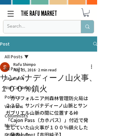
THE RAFU MARKET
Post
All Posts
Rafu Shimpo
All Posts
Aug 25, 2016
2 min read
サンバナディーノ山火事、
Japanese
１００％鎮火
Nor Cal News
Politics
　カリフォルニア州森林管理防火局は
２３日、サンバナディーノ山脈とサン
Veterans
ガブリエル山脈の間に位置する峠
Columnists
「Cajon Pass（カホパス）」付近で発
Music
生していた山火事が１００％鎮火した
と発表した。【吉田純子】
Entertainment