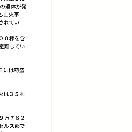
人の遺体が発
も山火事
らされてい
００棟を含
避難してい
日には窃盗
火は３５％
９万７６２
ゼルス郡で