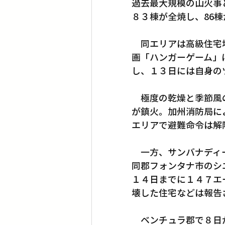
過去最大規模の山火事
８３棟が全焼し、86
　同エリアは高級住宅
画「ハンガーゲーム」
し、１３日には自身の
　極度の乾燥と季節風
が鎮火。加州消防局に
エリアで避難命令は解
　一方、サンバナディ
同郡フォンタナ市のシ
１４日までに１４７エ
壊した住宅などは報告
　ベンチュラ郡で８日か