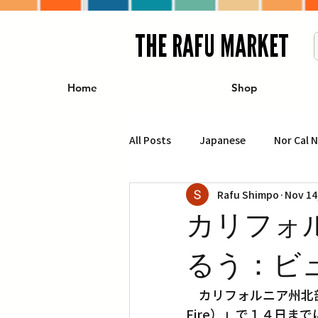
THE RAFU MARKET
Home
Shop
All Posts
Japanese
Nor Cal 
Rafu Shimpo
Nov 14
Business
Travel
Food 
カリフォ
エンターテインメント
特集記
るう：ビ
　カリフォルニア州北
イベント・カレンダー
Conte
Fire）」で１４日