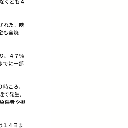
なくとも４
された。映
宅も全焼
り、４７％
までに一部
。
０時ころ、
近で発生。
負傷者や損
」は１４日ま