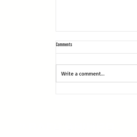
Comments
Write a comment...
サンタクラリタの高校で銃
撃事件：容疑者の日系男子
生徒、自殺図り15日に死亡