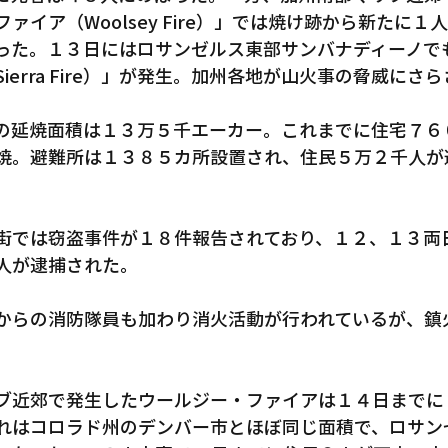
ァイア（Woolsey Fire）」では焼け跡から新たに１
った。１３日にはロサンゼルス東部サンバナディーノで
Gardena
ierra Fire）」が発生。加州各地が山火事の脅威にさ
の延焼面積は１３万５千エーカー。これまでに住宅７６
焼。避難所は１３８５カ所設置され、住民５万２千人が
街では窃盗事件が１８件報告されており、１２、１３両
人が逮捕された。
からの消防隊員も加わり消火活動が行われているが、鎮
ブ近郊で発生したウールジー・ファイアは１４日までに
れはコロラド州のデンバー市とほぼ同じ面積で、ロサン