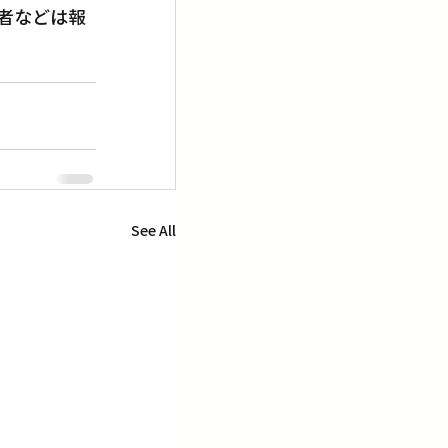
者などは報
See All