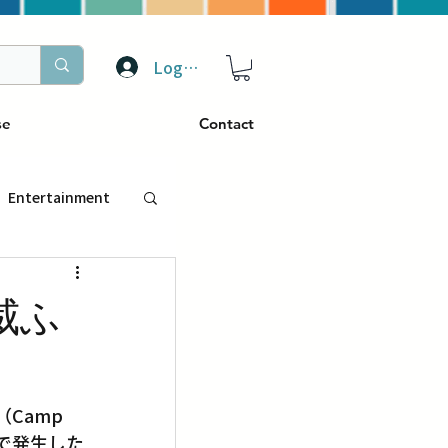
Log In
se
Contact
Entertainment
トラベル
威ふ
ぴーぷる
amp 
ding
で発生した