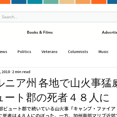
Books & Films
Adverti
News
Politics
Veterans
Columnists
Music
, 2018
2 min read
and Drink
ニュース
女王
ＬＡ周辺の魅力スポット
ルニア州 各地で山火事猛
事
ビジネス
コミュニティー
スポーツ
磁針
ュート郡の死者４８人に
部ビュート郡で続いている山火事「キャンプ・ファイア（C
st
Torrance
Tuna Canyon
San Fransico
Tren
までに死者は４８人にのぼった。一方、加州南部マリブ近郊