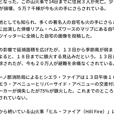
となった。この山火事で14日までに住民３人が死亡。少
棟が損壊、５万７千棟が今も火の手にさらされている。
地としても知られ、多くの著名人の自宅も火の手にさら
に出演した俳優リアム・ヘムズワースのマリブにある自
ツイッターに全焼した自宅の画像を投稿した。
の影響で延焼面積を広げたが、１３日から季節風が弱ま
よると、１８日までに鎮火する見込みだという。１３日
除されたが、今も２０万人が避難を余儀なくされている
ーノ郡消防局によるとシエラ・ファイアは１３日午後１
エラ・アベニューとリバーサイド・アベニューの交差付
ーカーが焼失したが75％が鎮火した。これまでのところ
されていない。
ら続いている山火事「ヒル・ファイア（Hill Fire）