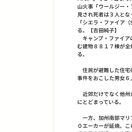
山火事「ウールジー・フ
見され死者は３人とな
Translation
Little Tokyo
「シエラ・ファイア（S
る。【吉田純子】
　キャンプ・ファイア
む建物８８１７棟が全
る。
　住民が避難した住宅
事件をおこした男女６
　近郊だけでなく他州
にとどまっている。
　一方、加州南部マリ
０エーカーが延焼。こ