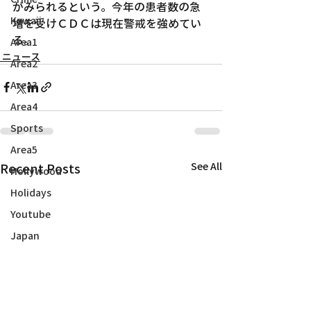
がみられるという。今年の患者数の急
Kawaii
増を受けＣＤＣは現在警戒を強めてい
る。
Area1
ニュース
Area2
Area3
Area4
Sports
Area5
Recent Posts
See All
Hollywood
Holidays
Youtube
Japan