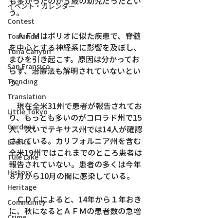
も多かったのが５歳の幼児だったとい
イベント・カレンダー
う。
Contest
　ＡＦＭはポリオに似た疾患で、脊髄
Torrance
を中心とする神経系に影響を及ぼし、
Tuna Canyon
まひを引き起こす。原因は分かってお
San Fransico
らず、治療法も解明されていないとい
う。
Trending
Translation
　現在全米31州で患者が報告されてお
Little Tokyo
り、もっとも多いのがコロラド州で15
Gardena
人、次いでテキサス州では14人が確認
されている。カリフォルニア州を含む
Events
全米19州ではこれまでのところ患者は
Tule Lake
報告されていない。患者の多くは今年
History
８月から10月の間に感染している。
Heritage
　ＣＤＣによると、14年から１年おき
Community
に、秋になるとＡＦＭの患者数の急増
Crime