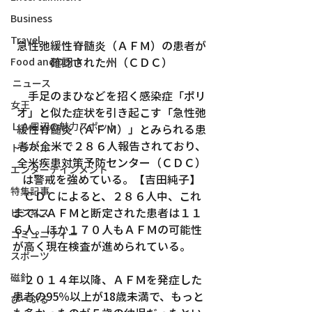
Business
Travel
急性弛緩性脊髄炎（ＡＦＭ）の患者が
確認された州（ＣＤＣ）
Food and Drink
ニュース
　手足のまひなどを招く感染症「ポリ
女王
オ」と似た症状を引き起こす「急性弛
ＬＡ周辺の魅力スポット
緩性脊髄炎（ＡＦＭ）」とみられる患
者が全米で２８６人報告されており、
トラベル
全米疾患対策予防センター（ＣＤＣ）
エンターテインメント
は警戒を強めている。【吉田純子】
特集記事
　ＣＤＣによると、２８６人中、これ
までにＡＦＭと断定された患者は１１
ビジネス
６人。ほか１７０人もＡＦＭの可能性
コミュニティー
が高く現在検査が進められている。
スポーツ
磁針
　２０１４年以降、ＡＦＭを発症した
患者の95％以上が18歳未満で、もっと
ぴーぷる