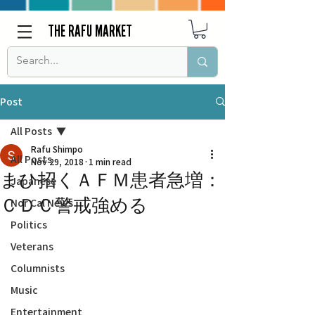
THE RAFU MARKET
Post
All Posts
Rafu Shimpo
All Posts
Nov 29, 2018
1 min read
まひ招くＡＦＭ患者急増：
Japanese
ＣＤＣ警戒強める
Nor Cal News
Politics
Veterans
Columnists
Music
Entertainment