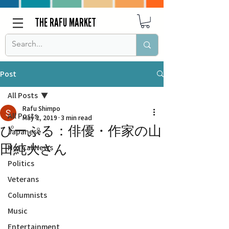
THE RAFU MARKET
Post
All Posts
Rafu Shimpo
All Posts
May 2, 2019
3 min read
ぴーぷる：俳優・作家の山
Japanese
田純大さん
Nor Cal News
Politics
Veterans
Columnists
Music
Entertainment