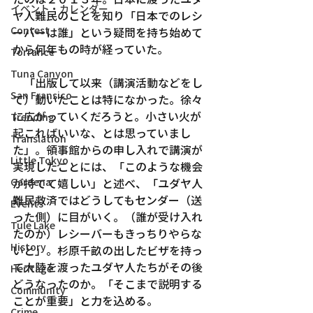
イベント・カレンダー
ヤ人難民のことを知り「日本でのレシ
Contest
ーバーは誰」という疑問を持ち始めて
から何年もの時が経っていた。
Torrance
Tuna Canyon
　「出版して以来（講演活動などをし
San Fransico
て）動いたことは特になかった。徐々
に広がっていくだろうと。小さい火が
Trending
起こればいいな、とは思っていまし
Translation
た」。領事館からの申し入れで講演が
Little Tokyo
実現したことには、「このような機会
が持てて嬉しい」と述べ、「ユダヤ人
Gardena
難民救済ではどうしてもセンダー（送
Events
った側）に目がいく。（誰が受け入れ
Tule Lake
たのか）レシーバーもきっちりやらな
History
いと」。杉原千畝の出したビザを持っ
て大陸を渡ったユダヤ人たちがその後
Heritage
どうなったのか。「そこまで説明する
Community
ことが重要」と力を込める。
Crime