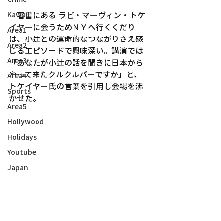
　著書にある ラビ・マーヴィン・トケ
Kawaii
イヤーに会うためＮＹへ行くくだり
Area1
は、小辻との運命的なつながりさえ感
Area2
じるエピソードで興味深い。講演では
Area3
「あなたが小辻の話を聞きに日本から
やって来たクルクルパーですか」と、
Area4
トケイヤー氏の言葉を引用し会場を沸
Sports
かせた。
Area5
Hollywood
Holidays
Youtube
Japan