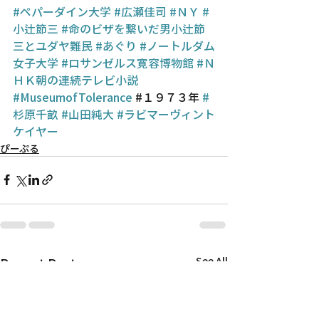
#ペパーダイン大学
#広瀬佳司
#ＮＹ
#
小辻節三
#命のビザを繋いだ男小辻節
三とユダヤ難民
#あぐり
#ノートルダム
女子大学
#ロサンゼルス寛容博物館
#Ｎ
ＨＫ朝の連続テレビ小説
#MuseumofTolerance
 #１９７３年 
#
杉原千畝
#山田純大
#ラビマーヴィント
ケイヤー
ぴーぷる
Recent Posts
See All