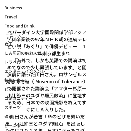
Business
Travel
Food and Drink
ペパーダイン大学国際関係学部アジア
ニュース
学科卒業後の97年ＮＨＫ朝の連続テレ
女王
ビ小説「あぐり」で俳優デビュー　１
９７３年東京都生まれ
ＬＡ周辺の魅力スポット
　「海外で、しかも英語での講演は初
トラベル
めてなので少し緊張しています」と開
エンターテインメント
演前に語った山田さん。ロサンゼルス
特集記事
寛容博物館（ Museum of Tolerance）
で開催された講演会「アフター杉原―
ビジネス
小辻節三のユダヤ難民救済」に登壇す
コミュニティー
るため、日本での映画撮影を終えてす
スポーツ
ぐにＬＡ入りした。
　山田さんが著書『命のビザを繋いだ
磁針
男　小辻節三とユダヤ難民』を出版し
ぴーぷる
たのは２０１３年。日本に渡ったユダ