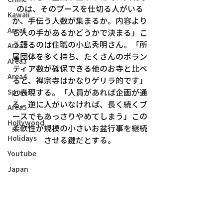
のは、そのブースを仕切る人がいる
Kawaii
か、手伝う人数が集まるか。内容より
Area1
も人の手があるかどうかで決まる」こ
う語るのは住職の小島秀明さん。「所
Area2
属団体を多く持ち、たくさんのボラン
Area3
ティア数が確保できる他のお寺と比べ
Area4
ると、禅宗寺はかなりゲリラ的です」
と表現する。「人員があれば企画が通
Sports
る。逆に人がいなければ、長く続くブ
Area5
ースでもあっさりやめてしまう」この
Hollywood
柔軟性が規模の小さいお盆行事を継続
Holidays
させる鍵だとする。
Youtube
Japan