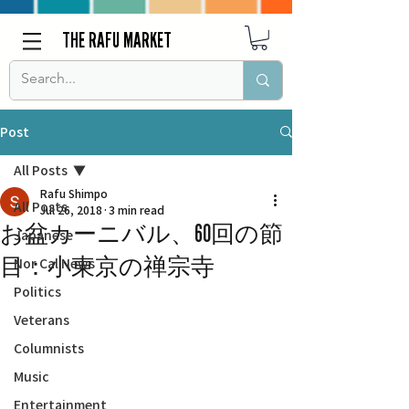
THE RAFU MARKET
Post
All Posts
Rafu Shimpo
All Posts
Jul 26, 2018
3 min read
お盆カーニバル、60回の節
Japanese
目：小東京の禅宗寺
Nor Cal News
Politics
Veterans
Columnists
Music
Entertainment