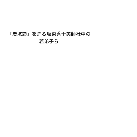
「炭坑節」を踊る坂東秀十美師社中の
若弟子ら