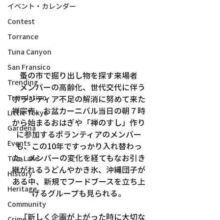
イベント・カレンダー
Contest
Torrance
Tuna Canyon
San Fransico
蚤の市で掘り出し物を探す来場者
Trending
　メンバーの高齢化、世代交代に伴う
Translation
ボランティア不足の解消に努めて来た
禅宗寺。お盆カーニバル当日の朝７時
Little Tokyo
から始まるおはぎや「禅のすし」作り
Gardena
に参加するボランティアのメンバー
Events
も、この10年ですっかり入れ替わっ
た。メンバーの変化を経てもなお引き
Tule Lake
継がれるうどんやかき氷、沖縄団子が
History
ある中、新規でフードブースを立ち上
Heritage
げるグループも見られる。
Community
　「新しく企画が上がった時に大切な
Crime