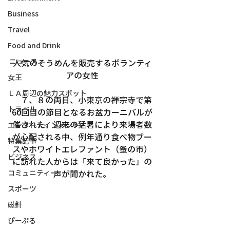
Business
Travel
Food and Drink
ニュース
人気のそうめんを販売するボランティ
アの女性
女王
ＬＡ周辺の魅力スポット
　７、８の両日、小東京の禅宗寺で第
トラベル
60回目の節目となるお盆カーニバルが
催された。週末の猛暑により来場者数
エンターテインメント
が心配される中、例年通り食べ物ブー
特集記事
スやホワイトエレファント（蚤の市）
ビジネス
に訪れた人からは「来て良かった」の
声が聞かれた。
コミュニティー
スポーツ
磁針
ぴーぷる