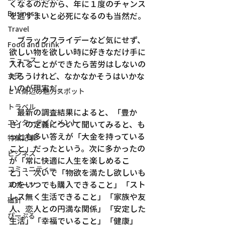
くなるのだから、年に１度のチャンス
Business
を逃すまいと必死になるのも当然だ。
Travel
　ブラックフライデーなど気にせず、
Food and Drink
欲しい物を欲しい時に好きなだけ手に
ニュース
入れることができたら苦労はしないの
だろうけれど、なかなかそうはいかな
女王
いのが現実だ。
ＬＡ周辺の魅力スポット
トラベル
　最新の調査結果によると、「豊か
エンターテインメント
さ」の定義について聞いてみると、も
っとも多い答えが「大金を持っている
特集記事
こと」だったという。次に多かったの
ビジネス
が「常に快適に人生を楽しめるこ
コミュニティー
と」、次いで「物欲を満たし欲しいも
のをいつでも購入できること」「スト
スポーツ
レス無く生活できること」「家族や友
磁針
人、恋人との円満な関係」「安定した
ぴーぷる
生活」「幸福でいること」「健康」