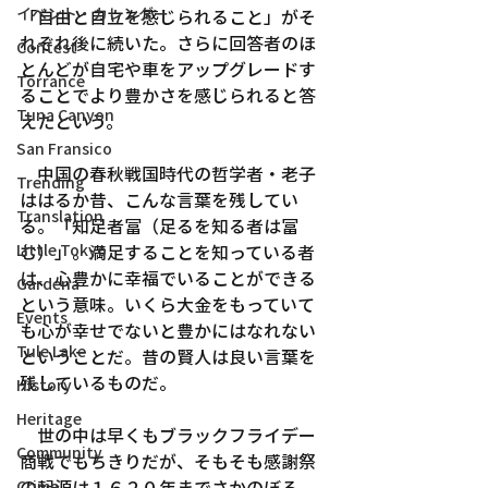
イベント・カレンダー
「自由と自立を感じられること」がそ
れぞれ後に続いた。さらに回答者のほ
Contest
とんどが自宅や車をアップグレードす
Torrance
ることでより豊かさを感じられると答
Tuna Canyon
えたという。
San Fransico
　中国の春秋戦国時代の哲学者・老子
Trending
ははるか昔、こんな言葉を残してい
Translation
る。「知足者富（足るを知る者は富
Little Tokyo
む）」。満足することを知っている者
は、心豊かに幸福でいることができる
Gardena
という意味。いくら大金をもっていて
Events
も心が幸せでないと豊かにはなれない
Tule Lake
ということだ。昔の賢人は良い言葉を
残しているものだ。
History
Heritage
　世の中は早くもブラックフライデー
Community
商戦でもちきりだが、そもそも感謝祭
の起源は１６２０年までさかのぼる。
Crime