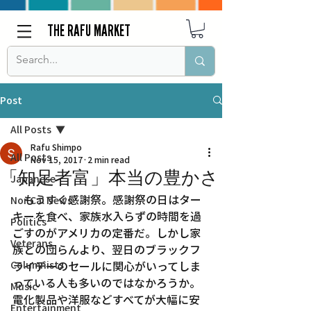
THE RAFU MARKET
Post
All Posts
Rafu Shimpo
All Posts
Nov 15, 2017
2 min read
「知足者富」本当の豊かさ
Japanese
　もうすぐ感謝祭。感謝祭の日はター
Nor Cal News
キーを食べ、家族水入らずの時間を過
Politics
ごすのがアメリカの定番だ。しかし家
Veterans
族との団らんより、翌日のブラックフ
Columnists
ライデーのセールに関心がいってしま
っている人も多いのではなかろうか。
Music
電化製品や洋服などすべてが大幅に安
Entertainment