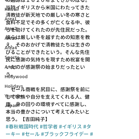
当時イギリスから米国にわたってきた
Kawaii
清教徒が新天地での厳しい冬の寒さと
Area1
食料不足でその多くが亡くなる中、彼
Area2
らを助けてくれたのが先住民だった。
彼らは厳しい冬を越すための知恵を教
Area3
え、そのおかげで清教徒たちは生きの
Area4
びることができたという。そんな先住
Sports
民に感謝の気持ちを現すため祝宴を開
いたのが感謝祭の始まりだったとい
Area5
う。
Hollywood
Holidays
　セール商戦を尻目に、感謝祭を前に
Youtube
して家族や自分を支えてくれる人、健
康、身の回りの環境すべてに感謝し、
Japan
本当の豊かさについて考えてみたいと
思う。【吉田純子】
#春秋戦国時代
#哲学者
#イギリス
#タ
ーキー
#セール
#ブラックフライデー
#