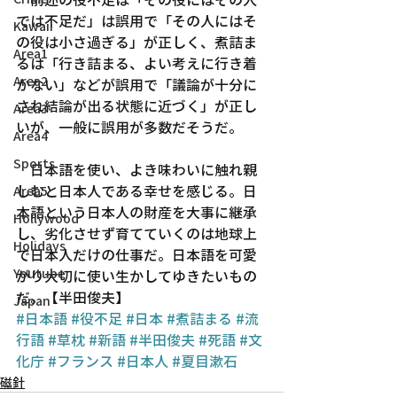
では不足だ」は誤用で「その人にはそ
Kawaii
の役は小さ過ぎる」が正しく、煮詰ま
Area1
るは「行き詰まる、よい考えに行き着
Area2
かない」などが誤用で「議論が十分に
され結論が出る状態に近づく」が正し
Area3
いが、一般に誤用が多数だそうだ。
Area4
Sports
　日本語を使い、よき味わいに触れ親
しむと日本人である幸せを感じる。日
Area5
本語という日本人の財産を大事に継承
Hollywood
し、劣化させず育てていくのは地球上
Holidays
で日本人だけの仕事だ。日本語を可愛
Youtube
がり大切に使い生かしてゆきたいもの
だ。【半田俊夫】
Japan
#日本語
#役不足
#日本
#煮詰まる
#流
行語
#草枕
#新語
#半田俊夫
#死語
#文
化庁
#フランス
#日本人
#夏目漱石
磁針