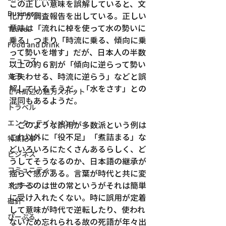
この正しい意味を誤解していると、文
Business
化庁が調査報告を出している。正しい
意味は「流れに棹を使って水の勢いに
Travel
乗る」つまり「時流に乗る、傾向に乗
Food and Drink
って勢いを増す」だが、日本人の半数
ニュース
以上の約６割が「傾向に逆らって勢い
を失わせる、時流に逆らう」などと誤
女王
解しているそうだ。「水をさす」との
ＬＡ周辺の魅力スポット
混同もあるようだ。
トラベル
エンターテインメント
　このような誤用が多数派という例は
これ以外に「役不足」「煮詰まる」な
特集記事
どいろいろにたくさんあるらしく、ど
ビジネス
うしてそうなるのか、日本語の継承が
コミュニティー
揺らぐ感がある。言葉が時代と共に変
化するのは世の常というがそれは簡単
スポーツ
に受け入れたくない。時に誤用が定着
磁針
して意味が時代で逆転したり、使われ
ぴーぷる
ないため忘れられる故の死語が年々出