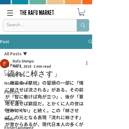
THE RAFU MARKET
Post
All Posts
Rafu Shimpo
All Posts
Feb 1, 2018
2 min read
「流れに棹さす」
Japanese
　漱石の「草枕」の冒頭の一部に「情
Nor Cal News
に棹させば流される」がある。その前
Politics
が「智に働けば角が立つ」、後が「意
Veterans
地を通せば窮屈だ。とかくに人の世は
Columnists
住みにくい」と続く。この「棹させ
ば」の元となる表現「流れに棹さす」
Music
が昔からあるが、現代日本人の多くが
Entertainment