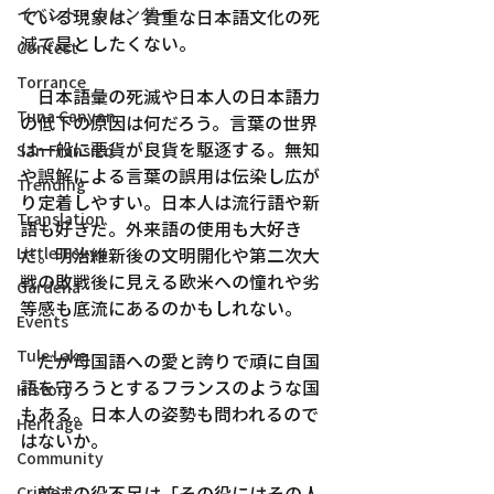
イベント・カレンダー
ている現象は、貴重な日本語文化の死
滅で是としたくない。
Contest
Torrance
　日本語彙の死滅や日本人の日本語力
Tuna Canyon
の低下の原因は何だろう。言葉の世界
は一般に悪貨が良貨を駆逐する。無知
San Fransico
や誤解による言葉の誤用は伝染し広が
Trending
り定着しやすい。日本人は流行語や新
Translation
語も好きだ。外来語の使用も大好き
Little Tokyo
だ。明治維新後の文明開化や第二次大
戦の敗戦後に見える欧米への憧れや劣
Gardena
等感も底流にあるのかもしれない。
Events
Tule Lake
　だが母国語への愛と誇りで頑に自国
語を守ろうとするフランスのような国
History
もある。日本人の姿勢も問われるので
Heritage
はないか。
Community
　前述の役不足は「その役にはその人
Crime